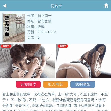
使君子
作者：陌上南一
类别：都市言情
状态：连载
更新：2025-07-12
点击：0
开始阅读
加入书架
我的书架
君上和玄尊的故事，没有这么简单。上一秒“大哥，不至于这样，不至
于！”下一秒“你，不配！”“怎么，我要让他死还需要你同意吗？”大哥
哥面前:“哥哥不哭，阿禾给你唱歌。”铉靳面前:“尊上这般莫不是看上