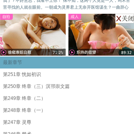
我了？不好意思，我看不上你！”殊不知，这两个人竟是一人，筠禾苦
苦寻找的人就在眼前。一朝成为灵界君上无奈开医馆谋生？一曲辞心
最新章节
第251章 恍如初识
第250章 终章（三）溟邗崇文篇
第249章 终章（二）
第248章 终章（一）
第247章 灵尊