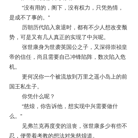
“没有用的，阁下，没有权力，只凭热情，
是成不了事的。”
历朝历代陷入衰退时，都有不少人想改变颓
势，可是又有几人真正的实现了中兴呢。
张世康身为世袭英国公之子，又深得崇祯皇
帝的信任，尚且需要自己冲锋陷阵，数次陷入危
机。
更何况你一个被流放到万里之遥小岛上的前
国王私生子。
你凭什么呢？
“慈烺，你告诉他，想实现中兴需要做什
么。”
见弗兰克再度变的沮丧，张世康多少有些不
忍，便带着考教的想法对朱慈烺道。