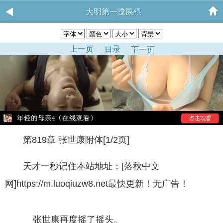
大明第一搅屎棍
上一页
目录
下一页
第819章 张世康附体[1/2页]
天才一秒记住本站地址：[落秋中文
网]https://m.luoqiuzw8.net最快更新！无广告！
张世康再度摇了摇头。