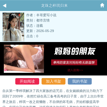
龙珠之梓琪归来
作者：丰哥爱写小说
类别：都市言情
状态：连载
更新：2026-05-29
点击：0
开始阅读
加入书架
我的书架
自从第一季梓琪解决了四大家族的诅咒后，在女娲娘娘的法力助力下
回到了2009年，依然忙碌在高三备考高考的日子里，由于上次白帝世
界之旅后，梓琪一改之前懒散，不自律的坏毛病，开始积极提高学