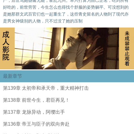
产，后世骂她昏庸无能，霍乱九州。本只打算为自己正名，吃到所有
好吃的，前世劳苦，今生怎么也得找个舒服的姿势躺平。可没想到的
是她那群文武百官们也一起重生了，这些青史留名的人物到了现代亦
是男女神级别的人物，只不过没了她的压制
最新章节
第139章 太初帝和承天帝，重大精神打击
第138章 前世今生，君臣再见！
第137章 龙脉异动，阿缨出手
第136章 帝王与臣子的双向奔赴