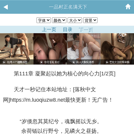
一品村正名满天下
上一页
目录
下一页
第111章 凝聚起以她为核心的向心力[1/2页]
天才一秒记住本站地址：[落秋中文
网]https://m.luoqiuzw8.net最快更新！无广告！
“岁倏忽其莫纪兮，魂飘摇以无乡。
余荷锸以行野兮，见磷火之昼扬。