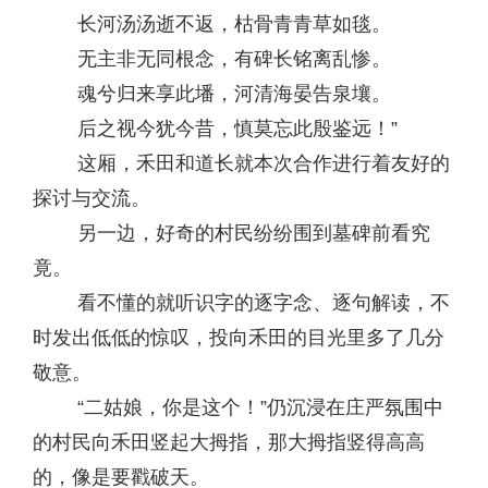
长河汤汤逝不返，枯骨青青草如毯。
无主非无同根念，有碑长铭离乱惨。
魂兮归来享此墦，河清海晏告泉壤。
后之视今犹今昔，慎莫忘此殷鉴远！”
这厢，禾田和道长就本次合作进行着友好的
探讨与交流。
另一边，好奇的村民纷纷围到墓碑前看究
竟。
看不懂的就听识字的逐字念、逐句解读，不
时发出低低的惊叹，投向禾田的目光里多了几分
敬意。
“二姑娘，你是这个！”仍沉浸在庄严氛围中
的村民向禾田竖起大拇指，那大拇指竖得高高
的，像是要戳破天。