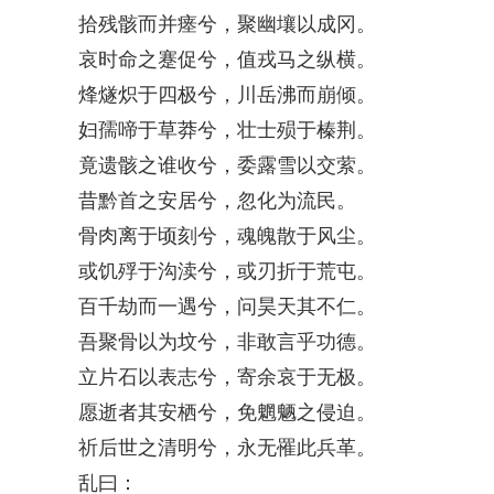
拾残骸而并瘗兮，聚幽壤以成冈。
哀时命之蹇促兮，值戎马之纵横。
烽燧炽于四极兮，川岳沸而崩倾。
妇孺啼于草莽兮，壮士殒于榛荆。
竟遗骸之谁收兮，委露雪以交萦。
昔黔首之安居兮，忽化为流民。
骨肉离于顷刻兮，魂魄散于风尘。
或饥殍于沟渎兮，或刃折于荒屯。
百千劫而一遇兮，问昊天其不仁。
吾聚骨以为坟兮，非敢言乎功德。
立片石以表志兮，寄余哀于无极。
愿逝者其安栖兮，免魍魉之侵迫。
祈后世之清明兮，永无罹此兵革。
乱曰：