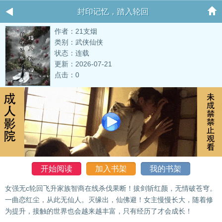
封印记忆，踏入轮回
作者：21支烟
类别：武侠仙侠
状态：连载
更新：2026-07-21
点击：0
开始阅读
加入书架
我的书架
女强无c轮回飞升家族智商在线杀伐果断！拔剑斩红颜，无情破苍穹。
一曲恋红尘，从此无仙人。灭缘出，仙佛避！女主慢慢长大，随着修
为提升，接触的世界也会越来越丰富，只有经历了才会成长！