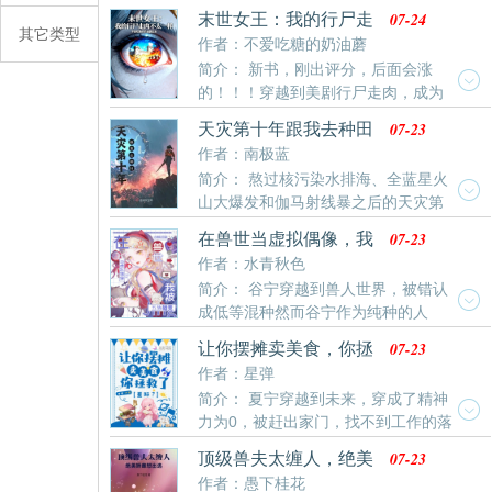
怜。原主一家五口，路上走丢两，剩下三个，一个病，
天生地养的灵僵，这不
07-24
末世女王：我的行尸走
一个小，一个弱，家徒四壁，穷困潦倒…唐禾拖着一格
其它类型
肉不太一样
作者：不爱吃糖的奶油蘑
电的身体被迫从头开始，双眼一睁就是干！杀人渣，赚
简介： 新书，刚出评分，后面会涨
菇汤
晶石，摘果子，开直播，搬家，收集物资，种田，抢空
的！！！穿越到美剧行尸走肉，成为
投，生活充实又忙碌。而这23世纪的蓝星母亲，异变人
收割者莉亚从未出场就嘎了的妹妹，卡莉斯塔好像拿到
异变生物异变植物，轮番出场，叫人眼花缭乱…——原
07-23
天灾第十年跟我去种田
了地狱剧本？没事！勉勉强强还有救！她清醒过来做的
本23世纪的联邦人民过着平平无奇的牛马生活。直到有
作者：南极蓝
第一件事就是抱收割者的大腿！当瑞克团队还在为“人
一
简介： 熬过核污染水排海、全蓝星火
性”纠结时，娇滴滴的卡莉斯塔已经用暴力重建秩序。国
山大爆发和伽马射线暴之后的天灾第
民警卫队残部？收编！总督敢觊觎？炮轰！低语者？直
十年，夏青昂首挺胸走出安全区。谁都别拦着姐，姐要
接物理消灭！直到瑞克看着自己破烂营地的几十人陷入
07-23
在兽世当虚拟偶像，我
去种田！
沉思：“为什么所有人都投奔她了？”尼根弹了弹染血的
被五族雄竞
作者：水青秋色
球棒
简介： 谷宁穿越到兽人世界，被错认
成低等混种然而谷宁作为纯种的人
类，既没有混种强壮耐造的体质，也不像兽人雌性能得
07-23
让你摆摊卖美食，你拯
到保护为了不被饿死和当成混种卖掉，谷宁只能在网上
救了星际？
作者：星弹
找活干——某天，一个虚拟角色博主在网络上迅速爆火
简介： 夏宁穿越到未来，穿成了精神
这个博主发布的每个视频，都是同一个兽雌，但是她们
力为0，被赶出家门，找不到工作的落
的种族却不同兽人族群观念严重，对于这种建模不换脸
魄真千金。好在她绑定了个随机摆摊美食系统，完成任
的行为很是愤怒，骂声一片然而这个建模实在是太好看
07-23
顶级兽夫太缠人，绝美
务，就能提升精神力。就是星际食材种类少，好些任务
了，兽人们忍不住边骂边看，追的飞起：熊族：“博主能
娇雌想出逃
作者：愚下桂花
菜单还需要她自己种植食材，这真是为难她胖虎。结果