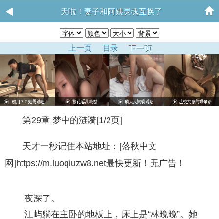
天啦！妻子和阿姨灵魂互换了
上一页
目录
下一页
第29章 梦中的涟漪[1/2页]
天才一秒记住本站地址：[落秋中文
网]https://m.luoqiuzw8.net最快更新！无广告！
夜深了。
江屿躺在主卧的地板上，床上是“林晚晚”。她