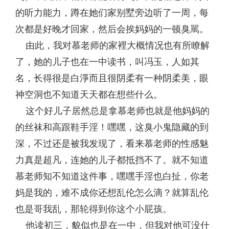
的听力能力，蹲在她们家别墅旁边听了一周，每
次都是好晚才回家，然后会挨妈妈的一顿臭駡。
由此，我对慕老师的家裡大概情况也有所瞭解
了，她的儿子也在一中读书，叫冯玉，人如其
名，长得很是白淨而且很阴柔有一种阴柔美，眼
神空洞也不知道天天都在想些什么。
这个好儿子居然总是拿慕老师也就是他妈妈的
的丝袜和高跟鞋手淫！嘿嘿，这臭小鬼隐藏的到
深，不过还是被我发现了，看来慕老师的性感魅
力真是超凡，连她的儿子都抵挡不了。就不知道
慕老师知不知道这件事，嘿嘿手淫也白扯，你老
妈是我的，难不成你还想乱伦怎么滴？就算乱伦
也是哥我乱，那轮得到你这个小屁孩。
他读初三，貌似也是在一中，但我对他可没什