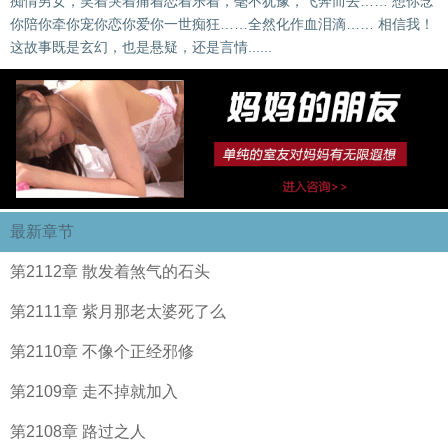
痴情男女，笑着哭着痛着恋着乐着，毫不犹豫，飞奔而去…… 想你念
你陪你牵你宠你恋你爱你一世痴狂……全然化作血泪滴…… 相信我！
这故事既是玄幻，也是悬疑，还是言情......
最新章节
第2112章 散发着煞气的石头
第2111章 紫月那老太婆死了么
第2110章 不像个正经邪修
第2109章 走不掉就加入
第2108章 路过之人