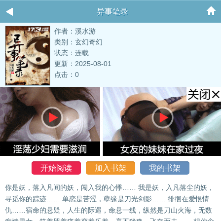
异事笔录
作者：溪水游
类别：玄幻奇幻
状态：连载
更新：2025-08-01
点击：0
开始阅读
加入书架
我的书架
你是妖，落入凡间的妖，闯入我的心悸…… 我是妖，入凡落尘的妖，
寻觅你的踪迹…… 单恋是苦涩，孽缘是刀光剑影…… 徘徊在爱恨情
仇……宿命的悬疑，人生的际遇，命悬一线，纵然是刀山火海，无数