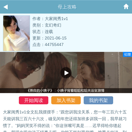
母上攻略
作者：大家闺秀1v1
类别：玄幻奇幻
状态：连载
更新：2021-06-15
点击：44755447
开始阅读
加入书架
我的书架
大家闺秀1v1全文乱我摆摆手：“跟您训我没关系，您一年三百六十五
天能训我三百六十六次，碰见闰年您还得加班多训我一回，我早就习
惯了。”妈妈哭笑不得的说：“你这张嘴可真是……迟早得给你缝起