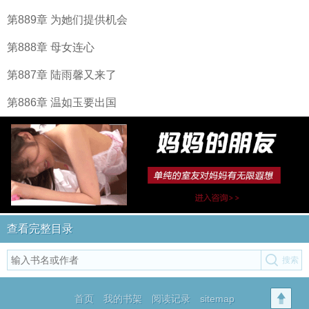
第889章 为她们提供机会
第888章 母女连心
第887章 陆雨馨又来了
第886章 温如玉要出国
查看完整目录
首页
我的书架
阅读记录
sitemap