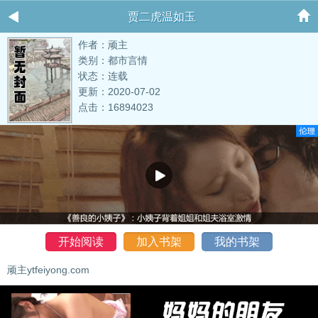
贾二虎温如玉
作者：顽主
类别：都市言情
状态：连载
更新：2020-07-02
点击：16894023
开始阅读
加入书架
我的书架
顽主ytfeiyong.com