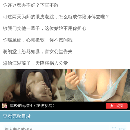
你连这都办不好？下官不敢
可这两天为师的眼皮老跳，怎么就成你陪师傅去啦？
够我们笑他一辈子，这位姑娘不用你担心
你嘴虽硬，心却挺软，你不该问我
谰朗堂上怒骂知县，盲女公堂告夫
惩治江湖骗子，天降横祸入公堂
查看完整目录