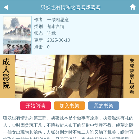
狐妖也有情系之鸳鸯戏鸳鸯
作者：一缕相思意
类别：都市言情
状态：连载
更新：2025-06-10
点击：0
开始阅读
加入书架
我的书架
狐妖也有情系列第三部。胡夜诚本是个做事有原则，执着温润有礼的
人，少时因贪玩下凡，不慎被猎人布下的箭射中动弹不得。绝望之际
一仙女出现为其治伤，人狐分别之时不知二人谁又触了机关，瞬时万