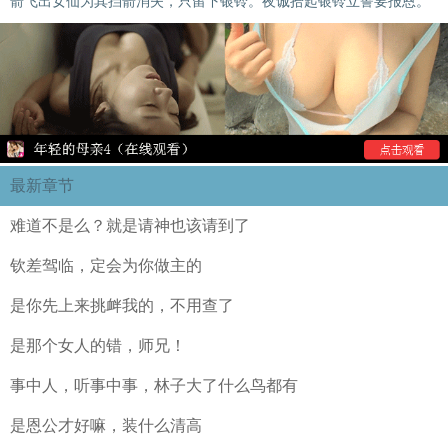
箭飞出女仙为其挡箭消失，只留下银铃。夜诚拾起银铃立誓要报恩。
最新章节
难道不是么？就是请神也该请到了
钦差驾临，定会为你做主的
是你先上来挑衅我的，不用查了
是那个女人的错，师兄！
事中人，听事中事，林子大了什么鸟都有
是恩公才好嘛，装什么清高