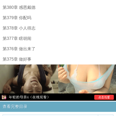
第380章 感恩戴德
第379章 你配吗
第378章 小人得志
第377章 瞎胡闹
第376章 做出来了
第375章 做好事
查看完整目录