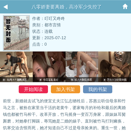
八零娇妻要离婚，高冷军少失控了
作者：叮叮又咚咚
类别：都市言情
状态：连载
更新：2025-07-12
点击：0
开始阅读
加入书架
我的书架
前世，新婚就去试飞的便宜丈夫江弘志牺牲后，苏惠云听信母亲和竹
马之言，被拴在家里当干活的老黄牛，婆家每月的补给和最后的离婚
钱也都被竹马榨干。改革开放，竹马摇身一变百万身家，跟妹妹耳鬓
厮磨，对她拳打脚踢，辱骂她是二婚的婊子。直到被竹马打到瘫痪，
饥寒交迫含恨而死，她才知道自己不过是母亲捡来的。重生一世，她