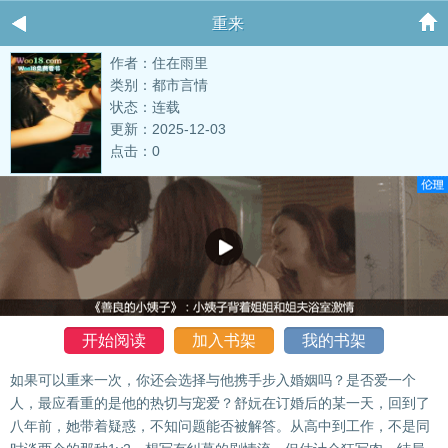
重来
作者：住在雨里
类别：都市言情
状态：连载
更新：2025-12-03
点击：0
开始阅读
加入书架
我的书架
如果可以重来一次，你还会选择与他携手步入婚姻吗？是否爱一个
人，最应看重的是他的热切与宠爱？舒妧在订婚后的某一天，回到了
八年前，她带着疑惑，不知问题能否被解答。从高中到工作，不是同