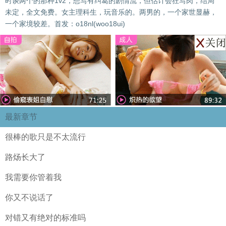
时谈两个的那种1v2，想写有纠葛的剧情流，但估计会狂写肉，结局
未定，全文免费。女主理科生，玩音乐的。两男的，一个家世显赫，
一个家境较差。首发：o18nl(woo18ui)
最新章节
很棒的歌只是不太流行
路炀长大了
我需要你管着我
你又不说话了
对错又有绝对的标准吗