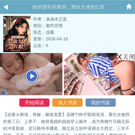
娇娇随军闹离婚，禁欲大佬急红眼
作者：袅袅水之蓝
类别：都市言情
状态：连载
更新：2026-04-16
点击：0
开始阅读
加入书架
我的书架
【追妻火葬场，替嫁，极致宠爱】温雅宁睁开眼睛发现，重生在被拐
的第三日。上辈子，她替逃婚的姐姐穿上嫁衣，成为青梅竹马顾北辰
的冲喜新娘。翌日顾爷爷骤逝。顾北辰立刻申请调去大西北，三年不