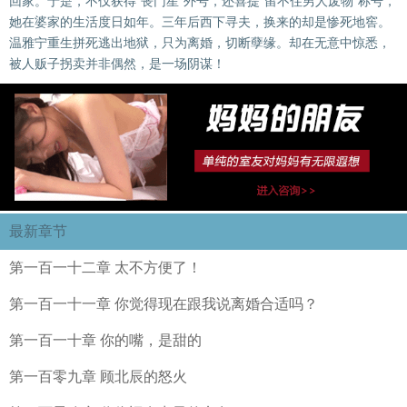
回家。于是，不仅获得“丧门星”外号，还喜提“留不住男人废物”称号，
她在婆家的生活度日如年。三年后西下寻夫，换来的却是惨死地窖。
温雅宁重生拼死逃出地狱，只为离婚，切断孽缘。却在无意中惊悉，
被人贩子拐卖并非偶然，是一场阴谋！
最新章节
第一百一十二章 太不方便了！
第一百一十一章 你觉得现在跟我说离婚合适吗？
第一百一十章 你的嘴，是甜的
第一百零九章 顾北辰的怒火